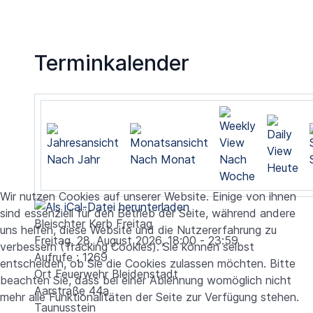
Terminkalender
Nach Jahr
Nach Monat
Nach
Heute
Woche
Wir nutzen Cookies auf unserer Website. Einige von ihnen
sind essenziell für den Betrieb der Seite, während andere
Bleischter Kerb Freitag
uns helfen, diese Website und die Nutzererfahrung zu
Freitag, 28. August 2026, 18:00 - 23:59
verbessern (Tracking Cookies). Sie können selbst
Aufrufe
: 1269
entscheiden, ob Sie die Cookies zulassen möchten. Bitte
Ort
Feuerwehr Bleidenstadt
beachten Sie, dass bei einer Ablehnung womöglich nicht
Aarstraße 44a
mehr alle Funktionalitäten der Seite zur Verfügung stehen.
Taunusstein