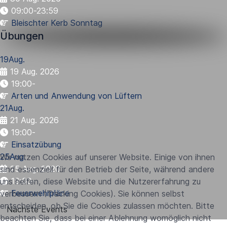
09:00-23:59
Bleischter Kerb Sonntag
Übungen
19
Aug.
19 Aug. 2026
19:00
-
Arten und Anwendung von Lüftern
21
Aug.
21 Aug. 2026
19:00
-
Einsatzübung
25
Aug.
Wir nutzen Cookies auf unserer Website. Einige von ihnen
25 Aug. 2026
sind essenziell für den Betrieb der Seite, während andere
19:00
-
uns helfen, diese Website und die Nutzererfahrung zu
Feuerwehrpläne
verbessern (Tracking Cookies). Sie können selbst
entscheiden, ob Sie die Cookies zulassen möchten. Bitte
Nächste Events
beachten Sie, dass bei einer Ablehnung womöglich nicht