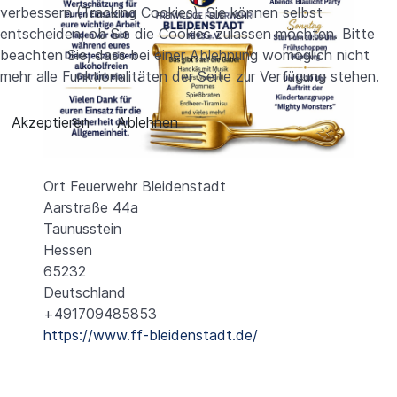
verbessern (Tracking Cookies). Sie können selbst
entscheiden, ob Sie die Cookies zulassen möchten. Bitte
beachten Sie, dass bei einer Ablehnung womöglich nicht
mehr alle Funktionalitäten der Seite zur Verfügung stehen.
Akzeptieren
Ablehnen
Ort
Feuerwehr Bleidenstadt
Aarstraße 44a
Taunusstein
Hessen
65232
Deutschland
+491709485853
https://www.ff-bleidenstadt.de/