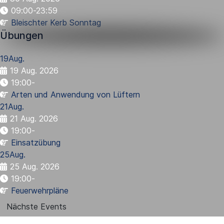
09:00-23:59
Bleischter Kerb Sonntag
Übungen
19
Aug.
19 Aug. 2026
19:00
-
Arten und Anwendung von Lüftern
21
Aug.
21 Aug. 2026
19:00
-
Einsatzübung
25
Aug.
25 Aug. 2026
19:00
-
Feuerwehrpläne
Nächste Events