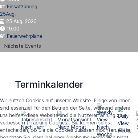
Einsatzübung
25
Aug.
25 Aug. 2026
19:00
-
Feuerwehrpläne
Nächste Events
Terminkalender
Wir nutzen Cookies auf unserer Website. Einige von ihnen
sind essenziell für den Betrieb der Seite, während andere
uns helfen, diese Website und die Nutzererfahrung zu
verbessern (Tracking Cookies). Sie können selbst
Nach Jahr
Nach Monat
Nach
entscheiden, ob Sie die Cookies zulassen möchten. Bitte
Heute
Woche
beachten Sie, dass bei einer Ablehnung womöglich nicht