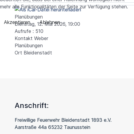
mehr alle Funktionalitäten der Seite zur Verfügung stehen.
Planübungen
Akzeptieren
Ablehnen
Dienstag, 12. Mai 2026, 19:00
Aufrufe
: 510
Kontakt
Weber
Planübungen
Ort
Bleidenstadt
Anschrift:
Freiwillige Feuerwehr Bleidenstadt 1893 e.V.
Aarstraße 44a 65232 Taunusstein