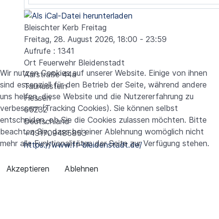
Bleischter Kerb Freitag
Freitag, 28. August 2026, 18:00 - 23:59
Aufrufe
: 1341
Ort
Feuerwehr Bleidenstadt
Wir nutzen Cookies auf unserer Website. Einige von ihnen
Aarstraße 44a
sind essenziell für den Betrieb der Seite, während andere
Taunusstein
uns helfen, diese Website und die Nutzererfahrung zu
Hessen
verbessern (Tracking Cookies). Sie können selbst
65232
entscheiden, ob Sie die Cookies zulassen möchten. Bitte
Deutschland
beachten Sie, dass bei einer Ablehnung womöglich nicht
+491709485853
mehr alle Funktionalitäten der Seite zur Verfügung stehen.
https://www.ff-bleidenstadt.de/
Akzeptieren
Ablehnen